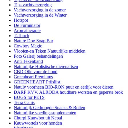
Tips vachtverzorging
Vachtverzorging in de zomer
Vachtverzorging in de Winter
Hotspot
De Furminator
Aromatherapie
T-Touch
Nature Dog Soap Bar
Cowboy Magic
Vlooien-en Teken Natuurlijke middelen
Foto Galerij behandelingen
Anti Tekenband
Natuurlijke Holistische dierenartsen
CBD Olie voor de hond
Greenheart Premiums
GREENHEART Prijslijst
Natuly voorheen BIO-RON puur en eerlijk voor dieren
DARF KVV, ALRODA houdbare worsten en geperste brok
BUGS for PETS
Terra Canis
Natuurlijk Gedroogde Snacks & Botten
Natuurlijke voedingssupplementen
Churpi Kauwbot uit Nepal
Kauwwortels voor honden