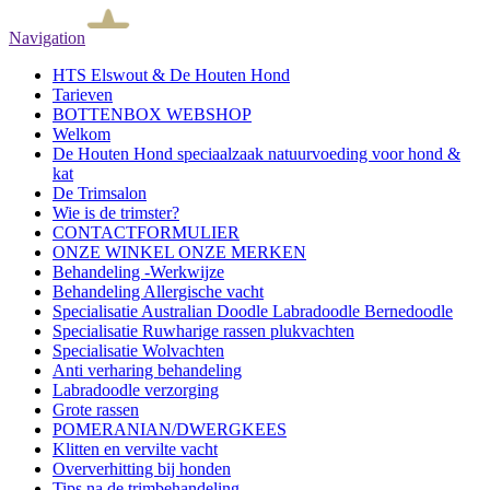
Navigation
HTS Elswout & De Houten Hond
Tarieven
BOTTENBOX WEBSHOP
Welkom
De Houten Hond speciaalzaak natuurvoeding voor hond &
kat
De Trimsalon
Wie is de trimster?
CONTACTFORMULIER
ONZE WINKEL ONZE MERKEN
Behandeling -Werkwijze
Behandeling Allergische vacht
Specialisatie Australian Doodle Labradoodle Bernedoodle
Specialisatie Ruwharige rassen plukvachten
Specialisatie Wolvachten
Anti verharing behandeling
Labradoodle verzorging
Grote rassen
POMERANIAN/DWERGKEES
Klitten en vervilte vacht
Oververhitting bij honden
Tips na de trimbehandeling