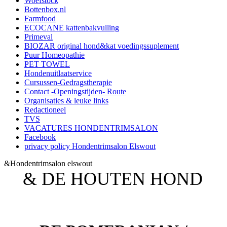
Woefstock
Bottenbox.nl
Farmfood
ECOCANE kattenbakvulling
Primeval
BIOZAR original hond&kat voedingssuplement
Puur Homeopathie
PET TOWEL
Hondenuitlaatservice
Cursussen-Gedragstherapie
Contact -Openingstijden- Route
Organisaties & leuke links
Redactioneel
TVS
VACATURES HONDENTRIMSALON
Facebook
privacy policy Hondentrimsalon Elswout
&Hondentrimsalon elswout
& DE HOUTEN HOND