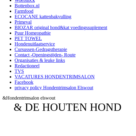
Woefstock
Bottenbox.nl
Farmfood
ECOCANE kattenbakvulling
Primeval
BIOZAR original hond&kat voedingssuplement
Puur Homeopathie
PET TOWEL
Hondenuitlaatservice
Cursussen-Gedragstherapie
Contact -Openingstijden- Route
Organisaties & leuke links
Redactioneel
TVS
VACATURES HONDENTRIMSALON
Facebook
privacy policy Hondentrimsalon Elswout
&Hondentrimsalon elswout
& DE HOUTEN HOND