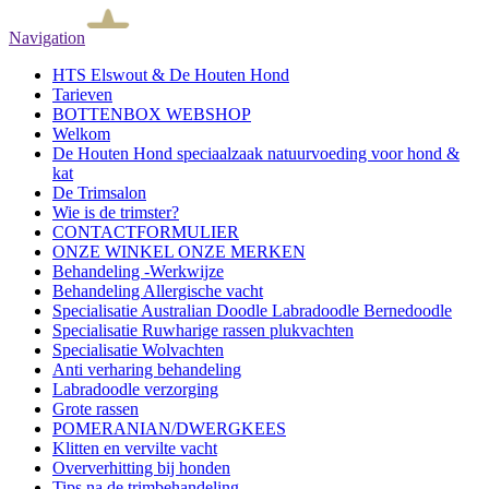
Navigation
HTS Elswout & De Houten Hond
Tarieven
BOTTENBOX WEBSHOP
Welkom
De Houten Hond speciaalzaak natuurvoeding voor hond &
kat
De Trimsalon
Wie is de trimster?
CONTACTFORMULIER
ONZE WINKEL ONZE MERKEN
Behandeling -Werkwijze
Behandeling Allergische vacht
Specialisatie Australian Doodle Labradoodle Bernedoodle
Specialisatie Ruwharige rassen plukvachten
Specialisatie Wolvachten
Anti verharing behandeling
Labradoodle verzorging
Grote rassen
POMERANIAN/DWERGKEES
Klitten en vervilte vacht
Oververhitting bij honden
Tips na de trimbehandeling