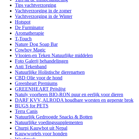
Tips vachtverzorging
Vachtverzorging in de zomer
Vachtverzorging in de Winter
Hotspot
De Furminator
Aromatherapie
T-Touch
Nature Dog Soap Bar
Cowboy Magic
Vlooien-en Teken Natuurlijke middelen
Foto Galerij behandelingen
Anti Tekenband
Natuurlijke Holistische dierenartsen
CBD Olie voor de hond
Greenheart Premiums
GREENHEART Prijslijst
Natuly voorheen BIO-RON puur en eerlijk voor dieren
DARF KVV, ALRODA houdbare worsten en geperste brok
BUGS for PETS
Terra Canis
Natuurlijk Gedroogde Snacks & Botten
Natuurlijke voedingssupplementen
Churpi Kauwbot uit Nepal
Kauwwortels voor honden