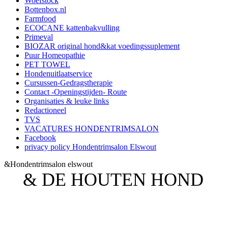
Woefstock
Bottenbox.nl
Farmfood
ECOCANE kattenbakvulling
Primeval
BIOZAR original hond&kat voedingssuplement
Puur Homeopathie
PET TOWEL
Hondenuitlaatservice
Cursussen-Gedragstherapie
Contact -Openingstijden- Route
Organisaties & leuke links
Redactioneel
TVS
VACATURES HONDENTRIMSALON
Facebook
privacy policy Hondentrimsalon Elswout
&Hondentrimsalon elswout
& DE HOUTEN HOND