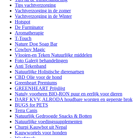
Tips vachtverzorging
Vachtverzorging in de zomer
Vachtverzorging in de Winter
Hotspot
De Furminator
Aromatherapie
T-Touch
Nature Dog Soap Bar
Cowboy Magic
Vlooien-en Teken Natuurlijke middelen
Foto Galerij behandelingen
Anti Tekenband
Natuurlijke Holistische dierenartsen
CBD Olie voor de hond
Greenheart Premiums
GREENHEART Prijslijst
Natuly voorheen BIO-RON puur en eerlijk voor dieren
DARF KVV, ALRODA houdbare worsten en geperste brok
BUGS for PETS
Terra Canis
Natuurlijk Gedroogde Snacks & Botten
Natuurlijke voedingssupplementen
Churpi Kauwbot uit Nepal
Kauwwortels voor honden