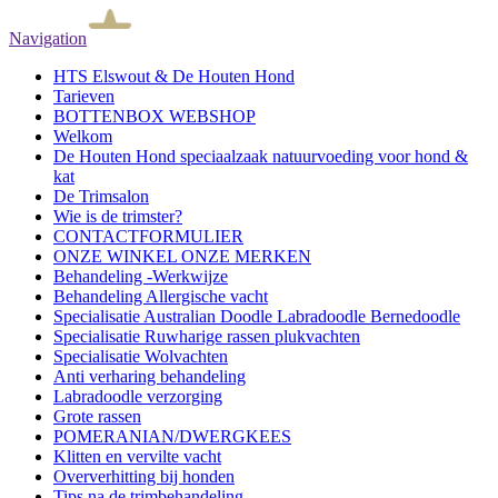
Navigation
HTS Elswout & De Houten Hond
Tarieven
BOTTENBOX WEBSHOP
Welkom
De Houten Hond speciaalzaak natuurvoeding voor hond &
kat
De Trimsalon
Wie is de trimster?
CONTACTFORMULIER
ONZE WINKEL ONZE MERKEN
Behandeling -Werkwijze
Behandeling Allergische vacht
Specialisatie Australian Doodle Labradoodle Bernedoodle
Specialisatie Ruwharige rassen plukvachten
Specialisatie Wolvachten
Anti verharing behandeling
Labradoodle verzorging
Grote rassen
POMERANIAN/DWERGKEES
Klitten en vervilte vacht
Oververhitting bij honden
Tips na de trimbehandeling