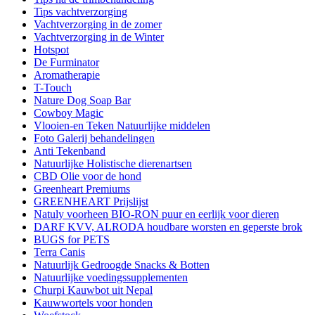
Tips vachtverzorging
Vachtverzorging in de zomer
Vachtverzorging in de Winter
Hotspot
De Furminator
Aromatherapie
T-Touch
Nature Dog Soap Bar
Cowboy Magic
Vlooien-en Teken Natuurlijke middelen
Foto Galerij behandelingen
Anti Tekenband
Natuurlijke Holistische dierenartsen
CBD Olie voor de hond
Greenheart Premiums
GREENHEART Prijslijst
Natuly voorheen BIO-RON puur en eerlijk voor dieren
DARF KVV, ALRODA houdbare worsten en geperste brok
BUGS for PETS
Terra Canis
Natuurlijk Gedroogde Snacks & Botten
Natuurlijke voedingssupplementen
Churpi Kauwbot uit Nepal
Kauwwortels voor honden