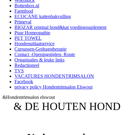
Woefstock
Bottenbox.nl
Farmfood
ECOCANE kattenbakvulling
Primeval
BIOZAR original hond&kat voedingssuplement
Puur Homeopathie
PET TOWEL
Hondenuitlaatservice
Cursussen-Gedragstherapie
Contact -Openingstijden- Route
Organisaties & leuke links
Redactioneel
TVS
VACATURES HONDENTRIMSALON
Facebook
privacy policy Hondentrimsalon Elswout
&Hondentrimsalon elswout
& DE HOUTEN HOND