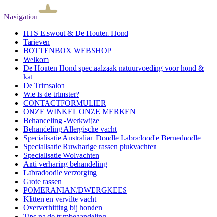
Navigation
HTS Elswout & De Houten Hond
Tarieven
BOTTENBOX WEBSHOP
Welkom
De Houten Hond speciaalzaak natuurvoeding voor hond &
kat
De Trimsalon
Wie is de trimster?
CONTACTFORMULIER
ONZE WINKEL ONZE MERKEN
Behandeling -Werkwijze
Behandeling Allergische vacht
Specialisatie Australian Doodle Labradoodle Bernedoodle
Specialisatie Ruwharige rassen plukvachten
Specialisatie Wolvachten
Anti verharing behandeling
Labradoodle verzorging
Grote rassen
POMERANIAN/DWERGKEES
Klitten en vervilte vacht
Oververhitting bij honden
Tips na de trimbehandeling