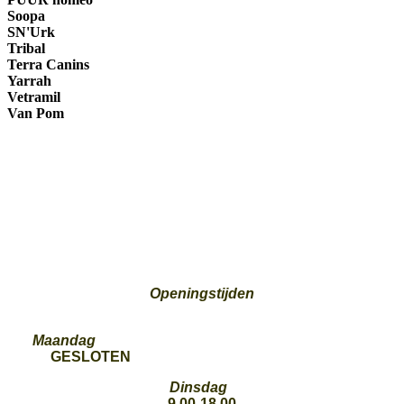
Soopa
SN'Urk
Tribal
Terra Canins
Yarrah
Vetramil
Van Pom
Openingstijden
Maandag
GESLOTEN
Dinsdag
9.00-18.00