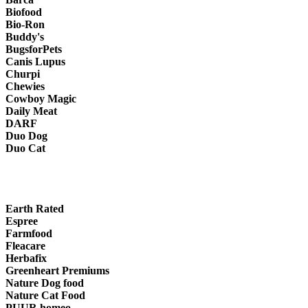
Biofood
Bio-Ron
Buddy's
BugsforPets
Canis Lupus
Churpi
Chewies
Cowboy Magic
Daily Meat
DARF
Duo Dog
Duo Cat
Earth Rated
Espree
Farmfood
Fleacare
Herbafix
Greenheart Premiums
Nature Dog food
Nature Cat Food
PUUR homeo